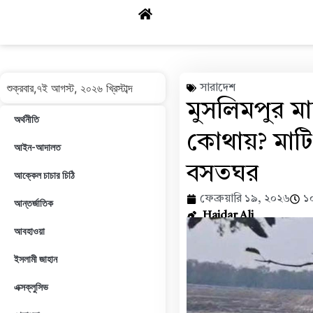
শুক্রবার,৭ই আগস্ট, ২০২৬ খ্রিস্টাব্দ
সারাদেশ
মুসলিমপুর মা
অর্থনীতি
কোথায়? মাটি 
আইন-আদালত
বসতঘর
আক্কেল চাচার চিঠি
ফেব্রুয়ারি ১৯, ২০২৬
১০
আন্তর্জাতিক
Haidar Ali
আবহাওয়া
ইসলামী জাহান
এক্সক্লুসিভ