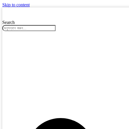
Skip to content
Search