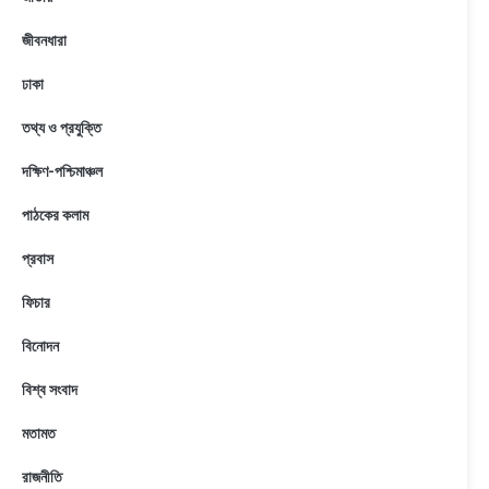
জীবনধারা
ঢাকা
তথ্য ও প্রযুক্তি
দক্ষিণ-পশ্চিমাঞ্চল
পাঠকের কলাম
প্রবাস
ফিচার
বিনোদন
বিশ্ব সংবাদ
মতামত
রাজনীতি