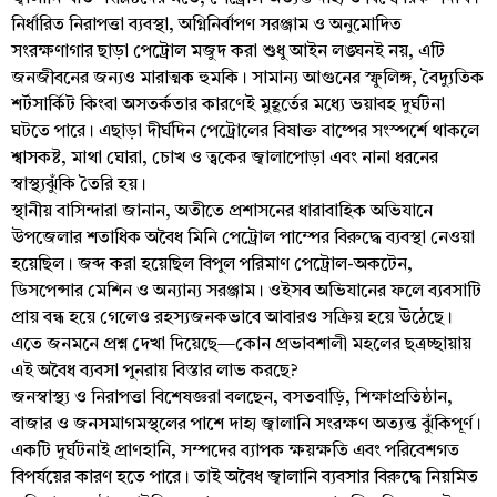
নির্ধারিত নিরাপত্তা ব্যবস্থা, অগ্নিনির্বাপণ সরঞ্জাম ও অনুমোদিত
সংরক্ষণাগার ছাড়া পেট্রোল মজুদ করা শুধু আইন লঙ্ঘনই নয়, এটি
জনজীবনের জন্যও মারাত্মক হুমকি। সামান্য আগুনের স্ফুলিঙ্গ, বৈদ্যুতিক
শর্টসার্কিট কিংবা অসতর্কতার কারণেই মুহূর্তের মধ্যে ভয়াবহ দুর্ঘটনা
ঘটতে পারে। এছাড়া দীর্ঘদিন পেট্রোলের বিষাক্ত বাষ্পের সংস্পর্শে থাকলে
শ্বাসকষ্ট, মাথা ঘোরা, চোখ ও ত্বকের জ্বালাপোড়া এবং নানা ধরনের
স্বাস্থ্যঝুঁকি তৈরি হয়।
স্থানীয় বাসিন্দারা জানান, অতীতে প্রশাসনের ধারাবাহিক অভিযানে
উপজেলার শতাধিক অবৈধ মিনি পেট্রোল পাম্পের বিরুদ্ধে ব্যবস্থা নেওয়া
হয়েছিল। জব্দ করা হয়েছিল বিপুল পরিমাণ পেট্রোল-অকটেন,
ডিসপেন্সার মেশিন ও অন্যান্য সরঞ্জাম। ওইসব অভিযানের ফলে ব্যবসাটি
প্রায় বন্ধ হয়ে গেলেও রহস্যজনকভাবে আবারও সক্রিয় হয়ে উঠেছে।
এতে জনমনে প্রশ্ন দেখা দিয়েছে—কোন প্রভাবশালী মহলের ছত্রচ্ছায়ায়
এই অবৈধ ব্যবসা পুনরায় বিস্তার লাভ করছে?
জনস্বাস্থ্য ও নিরাপত্তা বিশেষজ্ঞরা বলছেন, বসতবাড়ি, শিক্ষাপ্রতিষ্ঠান,
বাজার ও জনসমাগমস্থলের পাশে দাহ্য জ্বালানি সংরক্ষণ অত্যন্ত ঝুঁকিপূর্ণ।
একটি দুর্ঘটনাই প্রাণহানি, সম্পদের ব্যাপক ক্ষয়ক্ষতি এবং পরিবেশগত
বিপর্যয়ের কারণ হতে পারে। তাই অবৈধ জ্বালানি ব্যবসার বিরুদ্ধে নিয়মিত