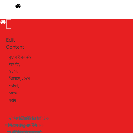
Edit
Content
বৃহস্পতিবার,৬ই
আগস্ট,
২০২৬
খ্রিস্টাব্দ,২২শে
শ্রাবণ,
১৪৩৩
বঙ্গাব্দ
দক্ষিণ-
জাতীয়
রাজনীতি
সারাদেশ
আন্তর্জাতিক
পশ্চিমাঞ্চল
খেলাধুলা
বিনোদন
আইন-
শিক্ষা-
অর্থনীতি
ইসলামী
স্বাস্থ্যকথা
আদালত
বার্তা