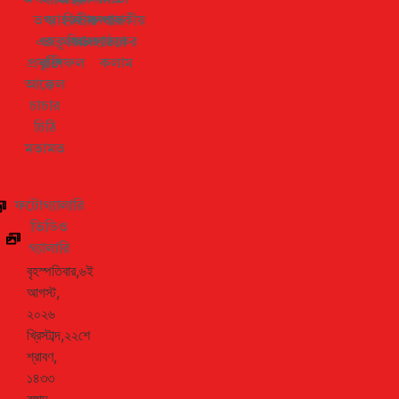
তথ্য
জাহান
ফিচার
জীবনধারা
সম্পাদকীয়
এক্সক্লুসিভ
ও
প্রবাস
আবহাওয়া
পাঠকের
প্রযুক্তি
রাশিফল
কলাম
আক্কেল
চাচার
চিঠি
মতামত
ফটোগ্যালারি
ভিডিও
গ্যালারি
বৃহস্পতিবার,৬ই
আগস্ট,
২০২৬
খ্রিস্টাব্দ,২২শে
শ্রাবণ,
১৪৩৩
বঙ্গাব্দ