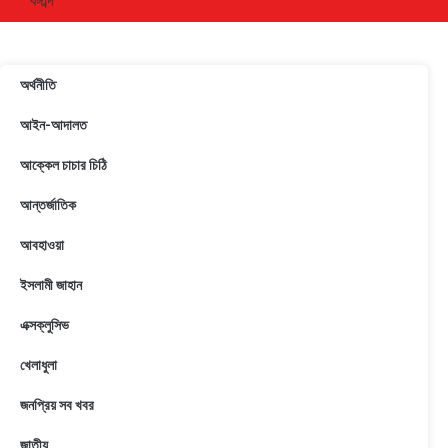
অর্থনীতি
আইন-আদালত
আক্কেল চাচার চিঠি
আন্তর্জাতিক
আবহাওয়া
ইসলামী জাহান
এক্সক্লুসিভ
খেলাধুলা
জনপ্রিয় সব খবর
জাতীয়