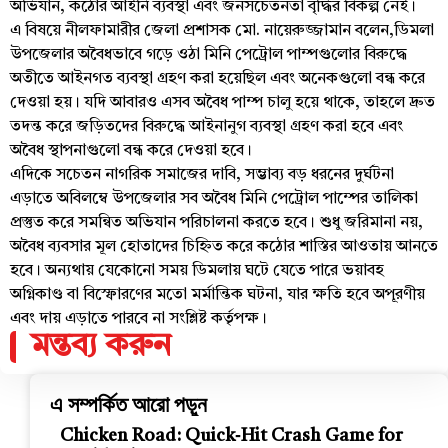
অভিযান, কঠোর আইনি ব্যবস্থা এবং জনসচেতনতা বৃদ্ধির বিকল্প নেই।
এ বিষয়ে নীলফামারীর জেলা প্রশাসক মো. নায়েরুজ্জামান বলেন,ডিমলা
উপজেলার অবৈধভাবে গড়ে ওঠা মিনি পেট্রোল পাম্পগুলোর বিরুদ্ধে
অতীতে আইনগত ব্যবস্থা গ্রহণ করা হয়েছিল এবং অনেকগুলো বন্ধ করে
দেওয়া হয়। যদি আবারও এসব অবৈধ পাম্প চালু হয়ে থাকে, তাহলে দ্রুত
তদন্ত করে জড়িতদের বিরুদ্ধে আইনানুগ ব্যবস্থা গ্রহণ করা হবে এবং
অবৈধ স্থাপনাগুলো বন্ধ করে দেওয়া হবে।
এদিকে সচেতন নাগরিক সমাজের দাবি, সম্ভাব্য বড় ধরনের দুর্ঘটনা
এড়াতে অবিলম্বে উপজেলার সব অবৈধ মিনি পেট্রোল পাম্পের তালিকা
প্রস্তুত করে সমন্বিত অভিযান পরিচালনা করতে হবে। শুধু জরিমানা নয়,
অবৈধ ব্যবসার মূল হোতাদের চিহ্নিত করে কঠোর শাস্তির আওতায় আনতে
হবে। অন্যথায় যেকোনো সময় ডিমলায় ঘটে যেতে পারে ভয়াবহ
অগ্নিকাণ্ড বা বিস্ফোরণের মতো মর্মান্তিক ঘটনা, যার ক্ষতি হবে অপূরণীয়
এবং দায় এড়াতে পারবে না সংশ্লিষ্ট কর্তৃপক্ষ।
মন্তব্য করুন
এ সম্পর্কিত আরো পড়ুন
Chicken Road: Quick‑Hit Crash Game for