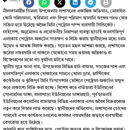
সারাদেশ
নীলফামারীর ডিমলা উপজেলায় প্রশাসনের একাধিক অভিযান, মোবাইল
কোর্ট পরিচালনা, জরিমানা এবং বিপুল পরিমাণ জ্বালানি জব্দের পরও ফের
সক্রিয় হয়ে উঠেছে অবৈধ মিনি পেট্রোল পাম্প ব্যবসায়ী সিন্ডিকেট।
লাইসেন্স, অনুমোদন ও প্রয়োজনীয় নিরাপত্তা ব্যবস্থা ছাড়াই জনবসতিপূর্ণ
এলাকায় পেট্রোল-অকটেন সংরক্ষণ ও বিক্রি করায় স্থানীয়দের মধ্যে চরম
উদ্বেগ ও আতঙ্ক বিরাজ করছে। সচেতন মহল আশঙ্কা করছে, প্রশাসনের
কঠোর নজরদারি না থাকলে যেকোনো সময় ভয়াবহ অগ্নিকাণ্ড বা
বিস্ফোরণের মতো বড় দুর্ঘটনা ঘটতে পারে।
স্থানীয় সূত্রে জানা যায়, উপজেলার বিভিন্ন হাট-বাজার, সড়কের পাশ এবং
ঘনবসতিপূর্ণ এলাকায় দোকানের সামনে খোলা ড্রাম, প্লাস্টিকের
কন্টেইনার ও ঝুঁকিপূর্ণ মিনি ডিসপেন্সার মেশিনে পেট্রোল-অকটেন মজুদ
করে প্রকাশ্যে বিক্রি করা হচ্ছে। বিশেষ করে নাউতারা ইউনিয়নের
সোনামণির ডাঙ্গা, বালাপাড়া ইউনিয়নের ডাঙ্গারহাট, পূর্ব ছাতনাই
ইউনিয়নের কলোনির বাজারসহ বিভিন্ন এলাকায় এসব অবৈধ বিক্রয়কেন্দ্র
নতুন করে বিস্তার লাভ করেছে। স্থানীয়দের অভিযোগ, প্রশাসনের চোখের
সামনেই এসব কার্যক্রম চললেও কার্যকর নজরদারির অভাবে ব্যবসায়ীরা
বেপরোয়া হয়ে উঠেছে।
জ্বালানি খাত সংশ্লিষ্টদের মতে, পেট্রোল অত্যন্ত দাহ্য ও বিস্ফোরক পদার্থ।