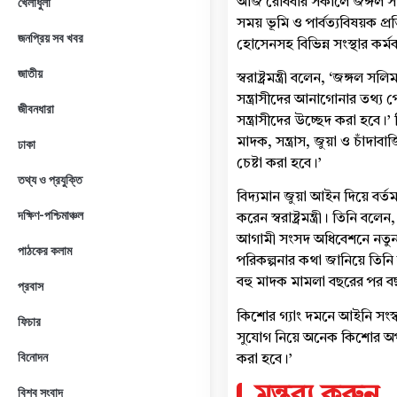
আজ রোববার সকালে জঙ্গল সল
খেলাধুলা
সময় ভূমি ও পার্বত্যবিষয়ক প্
জনপ্রিয় সব খবর
হোসেনসহ বিভিন্ন সংস্থার কর্ম
জাতীয়
স্বরাষ্ট্রমন্ত্রী বলেন, ‘জঙ্
সন্ত্রাসীদের আনাগোনার তথ্
জীবনধারা
সন্ত্রাসীদের উচ্ছেদ করা হবে।
মাদক, সন্ত্রাস, জুয়া ও চাঁদাবা
ঢাকা
চেষ্টা করা হবে।’
তথ্য ও প্রযুক্তি
বিদ্যমান জুয়া আইন দিয়ে বর্তম
দক্ষিণ-পশ্চিমাঞ্চল
করেন স্বরাষ্ট্রমন্ত্রী। তিনি 
আগামী সংসদ অধিবেশনে নতুন 
পাঠকের কলাম
পরিকল্পনার কথা জানিয়ে তিনি 
বহু মাদক মামলা বছরের পর বছর
প্রবাস
কিশোর গ্যাং দমনে আইনি সংস্কার
ফিচার
সুযোগ নিয়ে অনেক কিশোর অপরা
বিনোদন
করা হবে।’
বিশ্ব সংবাদ