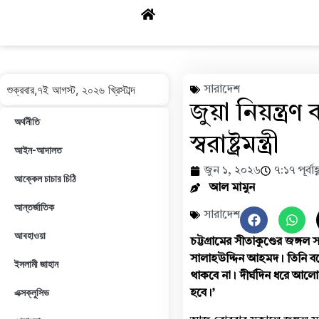
শুক্রবার,৭ই আগস্ট, ২০২৬ খ্রিস্টাব্দ
সারাদেশ
জুয়া নিয়ন্ত্
অর্থনীতি
স্বরাষ্ট্রমন্ত্রী
আইন-আদালত
জুন ১, ২০২৬
৭:১৭ পূর্বাহ্
আক্কেল চাচার চিঠি
আল মামুন
আন্তর্জাতিক
সারাদেশ
আবহাওয়া
চট্টগ্রামের সীতাকুণ্ডের জঙ্গল 
সালাহউদ্দিন আহমদ। তিনি বলেন
ইসলামী জাহান
থাকবে না। দীর্ঘদিন ধরে আলোচিত এ
এক্সক্লুসিভ
হবে।’