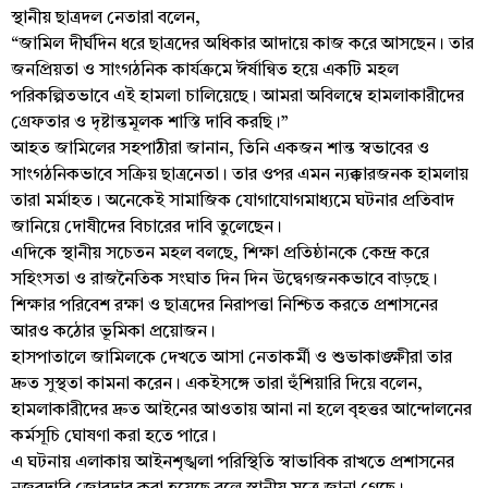
স্থানীয় ছাত্রদল নেতারা বলেন,
“জামিল দীর্ঘদিন ধরে ছাত্রদের অধিকার আদায়ে কাজ করে আসছেন। তার
জনপ্রিয়তা ও সাংগঠনিক কার্যক্রমে ঈর্ষান্বিত হয়ে একটি মহল
পরিকল্পিতভাবে এই হামলা চালিয়েছে। আমরা অবিলম্বে হামলাকারীদের
গ্রেফতার ও দৃষ্টান্তমূলক শাস্তি দাবি করছি।”
আহত জামিলের সহপাঠীরা জানান, তিনি একজন শান্ত স্বভাবের ও
সাংগঠনিকভাবে সক্রিয় ছাত্রনেতা। তার ওপর এমন ন্যক্কারজনক হামলায়
তারা মর্মাহত। অনেকেই সামাজিক যোগাযোগমাধ্যমে ঘটনার প্রতিবাদ
জানিয়ে দোষীদের বিচারের দাবি তুলেছেন।
এদিকে স্থানীয় সচেতন মহল বলছে, শিক্ষা প্রতিষ্ঠানকে কেন্দ্র করে
সহিংসতা ও রাজনৈতিক সংঘাত দিন দিন উদ্বেগজনকভাবে বাড়ছে।
শিক্ষার পরিবেশ রক্ষা ও ছাত্রদের নিরাপত্তা নিশ্চিত করতে প্রশাসনের
আরও কঠোর ভূমিকা প্রয়োজন।
হাসপাতালে জামিলকে দেখতে আসা নেতাকর্মী ও শুভাকাঙ্ক্ষীরা তার
দ্রুত সুস্থতা কামনা করেন। একইসঙ্গে তারা হুঁশিয়ারি দিয়ে বলেন,
হামলাকারীদের দ্রুত আইনের আওতায় আনা না হলে বৃহত্তর আন্দোলনের
কর্মসূচি ঘোষণা করা হতে পারে।
এ ঘটনায় এলাকায় আইনশৃঙ্খলা পরিস্থিতি স্বাভাবিক রাখতে প্রশাসনের