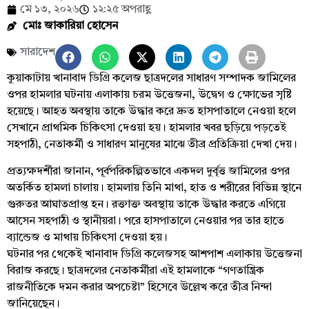
মে ১৩, ২০২৬
১২:২৫ অপরাহ্ণ
মোঃ জাকারিয়া হোসেন
সারাদেশ
কুয়াকাটায় খানাবাদ ডিগ্রি কলেজ ছাত্রদলের সাধারণ সম্পাদক জামিলের
ওপর হামলার ঘটনায় এলাকায় চরম উত্তেজনা, উদ্বেগ ও ক্ষোভের সৃষ্টি
হয়েছে। আহত অবস্থায় তাকে উদ্ধার করে দ্রুত হাসপাতালে নেওয়া হলে
সেখানে প্রাথমিক চিকিৎসা দেওয়া হয়। হামলার খবর ছড়িয়ে পড়তেই
সহপাঠী, নেতাকর্মী ও সাধারণ মানুষের মাঝে তীব্র প্রতিক্রিয়া দেখা দেয়।
প্রত্যক্ষদর্শীরা জানান, পূর্বপরিকল্পিতভাবে একদল দুর্বৃত্ত জামিলের ওপর
অতর্কিত হামলা চালায়। হামলায় তিনি মাথা, হাত ও শরীরের বিভিন্ন স্থানে
গুরুতর আঘাতপ্রাপ্ত হন। রক্তাক্ত অবস্থায় তাকে উদ্ধার করতে এগিয়ে
আসেন সহপাঠী ও স্থানীয়রা। পরে হাসপাতালে নেওয়ার পর তার হাতে
ব্যান্ডেজ ও মাথায় চিকিৎসা দেওয়া হয়।
ঘটনার পর থেকেই খানাবাদ ডিগ্রি কলেজসহ আশপাশ এলাকায় উত্তেজনা
বিরাজ করছে। ছাত্রদলের নেতাকর্মীরা এই হামলাকে “গণতান্ত্রিক
রাজনীতিকে দমন করার অপচেষ্টা” হিসেবে উল্লেখ করে তীব্র নিন্দা
জানিয়েছেন।