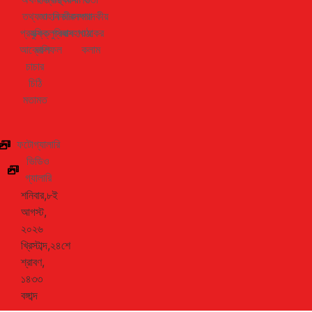
তথ্য ও
জাহান
ফিচার
জীবনধারা
সম্পাদকীয়
প্রযুক্তি
এক্সক্লুসিভ
প্রবাস
আবহাওয়া
পাঠকের
আক্কেল
রাশিফল
কলাম
চাচার
চিঠি
মতামত
ফটোগ্যালারি
ভিডিও
গ্যালারি
শনিবার,৮ই
আগস্ট,
২০২৬
খ্রিস্টাব্দ,২৪শে
শ্রাবণ,
১৪৩৩
বঙ্গাব্দ