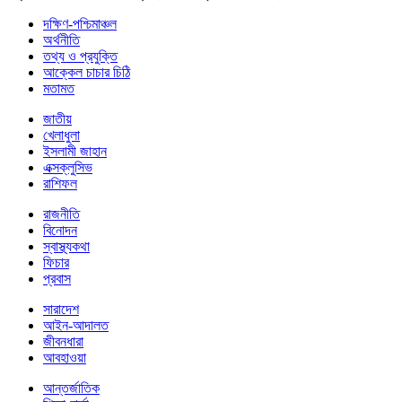
দক্ষিণ-পশ্চিমাঞ্চল
অর্থনীতি
তথ্য ও প্রযুক্তি
আক্কেল চাচার চিঠি
মতামত
জাতীয়
খেলাধুলা
ইসলামী জাহান
এক্সক্লুসিভ
রাশিফল
রাজনীতি
বিনোদন
স্বাস্থ্যকথা
ফিচার
প্রবাস
সারাদেশ
আইন-আদালত
জীবনধারা
আবহাওয়া
আন্তর্জাতিক