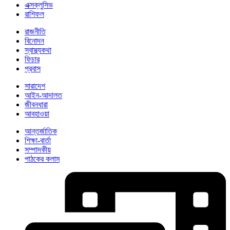
এক্সক্লুসিভ
রাশিফল
রাজনীতি
বিনোদন
স্বাস্থ্যকথা
ফিচার
প্রবাস
সারাদেশ
আইন-আদালত
জীবনধারা
আবহাওয়া
আন্তর্জাতিক
শিক্ষা-বার্তা
সম্পাদকীয়
পাঠকের কলাম