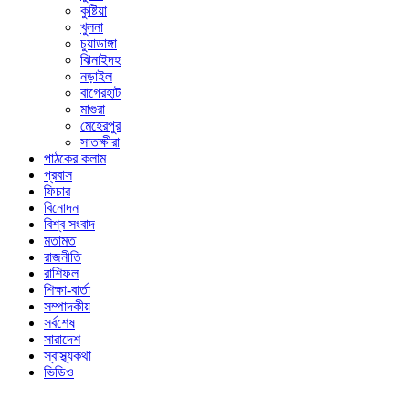
কুষ্টিয়া
খুলনা
চুয়াডাঙ্গা
ঝিনাইদহ
নড়াইল
বাগেরহাট
মাগুরা
মেহেরপুর
সাতক্ষীরা
পাঠকের কলাম
প্রবাস
ফিচার
বিনোদন
বিশ্ব সংবাদ
মতামত
রাজনীতি
রাশিফল
শিক্ষা-বার্তা
সম্পাদকীয়
সর্বশেষ
সারাদেশ
স্বাস্থ্যকথা
ভিডিও