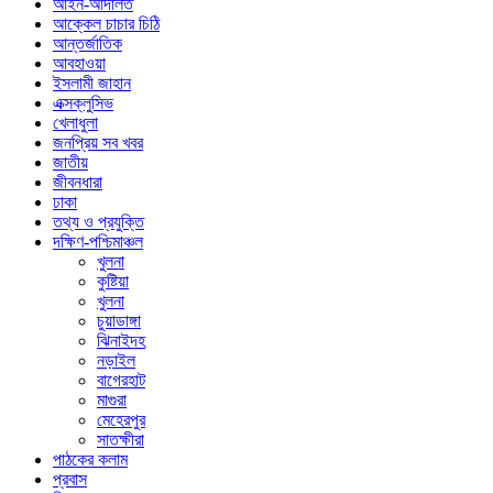
আইন-আদালত
আক্কেল চাচার চিঠি
আন্তর্জাতিক
আবহাওয়া
ইসলামী জাহান
এক্সক্লুসিভ
খেলাধুলা
জনপ্রিয় সব খবর
জাতীয়
জীবনধারা
ঢাকা
তথ্য ও প্রযুক্তি
দক্ষিণ-পশ্চিমাঞ্চল
খুলনা
কুষ্টিয়া
খুলনা
চুয়াডাঙ্গা
ঝিনাইদহ
নড়াইল
বাগেরহাট
মাগুরা
মেহেরপুর
সাতক্ষীরা
পাঠকের কলাম
প্রবাস