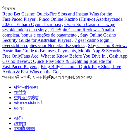
শিরোনাম
Retro Bet Casino: Quick‑Fire Slots and Instant Wins for the
Fast‑Paced Player
,
Pinco Online Kazino (Пинко) Azərbaycanda
2026 – Etibarlı Oyun Təcrübəsi
,
Oscar Spin Casino – Twoje
szybkie miejsce na sloty
,
EliteSpin Casino Review – Análise
completa, bónus e opções de pagamento
,
Stay Online Casino
Security Guide for Australian Players
,
7 gear casino login –
overzicht en opties voor Nederlandse spelers
,
Stay Casino Review:
Australian Guide to Bonuses, Payments, Mobile App & Security
,
Free OnlyFans Acc: What to Know Before You Dive In
,
Cash App
Casino Review: Quick‑Play Slots & Lightning Roulette for
Fast‑Paced Players
,
King Billy Casino – Quick-Play Slots, Live
Action & Fast Wins on the Go
,
শুক্রবার,৭ই আগস্ট, ২০২৬ খ্রিস্টাব্দ,২৩শে শ্রাবণ, ১৪৩৩ বঙ্গাব্দ
দক্ষিণ-পশ্চিমাঞ্চল
অর্থনীতি
তথ্য ও প্রযুক্তি
আক্কেল চাচার চিঠি
মতামত
জাতীয়
খেলাধুলা
ইসলামী জাহান