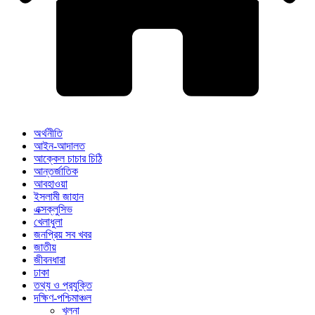
অর্থনীতি
আইন-আদালত
আক্কেল চাচার চিঠি
আন্তর্জাতিক
আবহাওয়া
ইসলামী জাহান
এক্সক্লুসিভ
খেলাধুলা
জনপ্রিয় সব খবর
জাতীয়
জীবনধারা
ঢাকা
তথ্য ও প্রযুক্তি
দক্ষিণ-পশ্চিমাঞ্চল
খুলনা