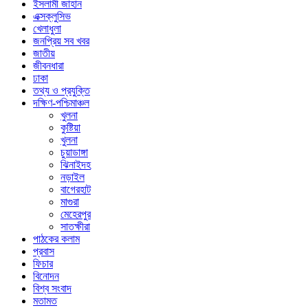
ইসলামী জাহান
এক্সক্লুসিভ
খেলাধুলা
জনপ্রিয় সব খবর
জাতীয়
জীবনধারা
ঢাকা
তথ্য ও প্রযুক্তি
দক্ষিণ-পশ্চিমাঞ্চল
খুলনা
কুষ্টিয়া
খুলনা
চুয়াডাঙ্গা
ঝিনাইদহ
নড়াইল
বাগেরহাট
মাগুরা
মেহেরপুর
সাতক্ষীরা
পাঠকের কলাম
প্রবাস
ফিচার
বিনোদন
বিশ্ব সংবাদ
মতামত