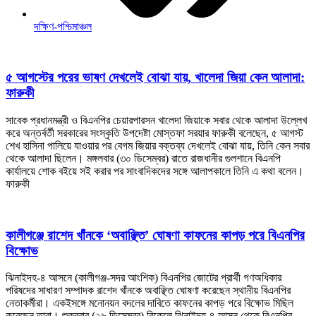
দক্ষিণ-পশ্চিমাঞ্চল
৫ আগস্টের পরের ভাষণ দেখলেই বোঝা যায়, খালেদা জিয়া কেন আলাদা:
ফারুকী
সাবেক প্রধানমন্ত্রী ও বিএনপির চেয়ারপারসন খালেদা জিয়াকে সবার থেকে আলাদা উল্লেখ
করে অন্তর্বর্তী সরকারের সংস্কৃতি উপদেষ্টা মোস্তফা সরয়ার ফারুকী বলেছেন, ৫ আগস্ট
শেখ হাসিনা পালিয়ে যাওয়ার পর বেগম জিয়ার বক্তব্য দেখলেই বোঝা যায়, তিনি কেন সবার
থেকে আলাদা ছিলেন। মঙ্গলবার (৩০ ডিসেম্বর) রাতে রাজধানীর গুলশানে বিএনপি
কার্যালয়ে শোক বইয়ে সই করার পর সাংবাদিকদের সঙ্গে আলাপকালে তিনি এ কথা বলেন।
ফারুকী
কালীগঞ্জে রাশেদ খাঁনকে ‘অবাঞ্ছিত’ ঘোষণা কাফনের কাপড় পরে বিএনপির
বিক্ষোভ
ঝিনাইদহ-৪ আসনে (কালীগঞ্জ-সদর আংশিক) বিএনপির জোটের প্রার্থী গণঅধিকার
পরিষদের সাধারণ সম্পাদক রাশেদ খাঁনকে অবাঞ্ছিত ঘোষণা করেছেন স্থানীয় বিএনপির
নেতাকর্মীরা। একইসঙ্গে মনোনয়ন বদলের দাবিতে কাফনের কাপড় পরে বিক্ষোভ মিছিল
করেছেন তারা। শুক্রবার (২৬ ডিসেম্বর) বিকেলে ঝিনাইদহ-৪ আসন থেকে বিএনপির