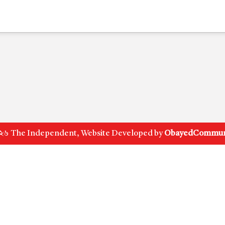
 ২০২৬ The Independent, Website Developed by
ObayedCommuni