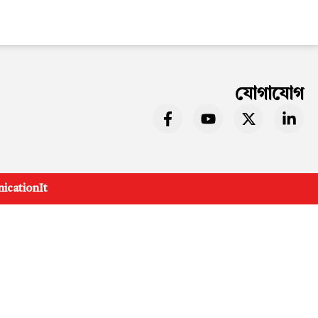
যোগাযোগ
cationIt