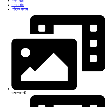
শিক্ষা-বার্তা
সম্পাদকীয়
পাঠকের কলাম
ফটোগ্যালারি