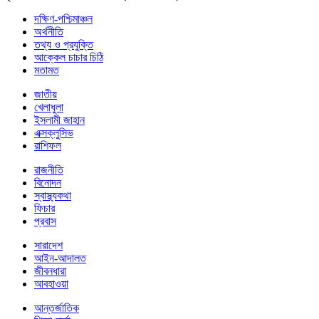
দক্ষিণ-পশ্চিমাঞ্চল
অর্থনীতি
তথ্য ও প্রযুক্তি
আক্কেল চাচার চিঠি
মতামত
জাতীয়
খেলাধুলা
ইসলামী জাহান
এক্সক্লুসিভ
রাশিফল
রাজনীতি
বিনোদন
স্বাস্থ্যকথা
ফিচার
প্রবাস
সারাদেশ
আইন-আদালত
জীবনধারা
আবহাওয়া
আন্তর্জাতিক