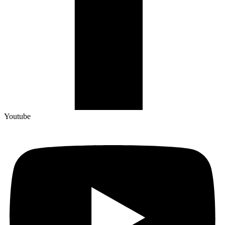
Youtube