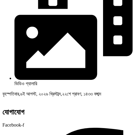
ভিডিও গ্যালারি
বৃহস্পতিবার,৬ই আগস্ট, ২০২৬ খ্রিস্টাব্দ,২২শে শ্রাবণ, ১৪৩৩ বঙ্গাব্দ
যোগাযোগ
Facebook-f