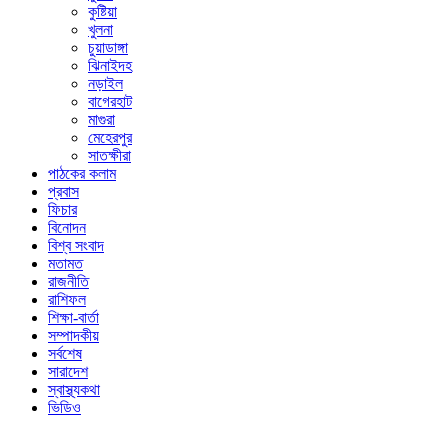
কুষ্টিয়া
খুলনা
চুয়াডাঙ্গা
ঝিনাইদহ
নড়াইল
বাগেরহাট
মাগুরা
মেহেরপুর
সাতক্ষীরা
পাঠকের কলাম
প্রবাস
ফিচার
বিনোদন
বিশ্ব সংবাদ
মতামত
রাজনীতি
রাশিফল
শিক্ষা-বার্তা
সম্পাদকীয়
সর্বশেষ
সারাদেশ
স্বাস্থ্যকথা
ভিডিও