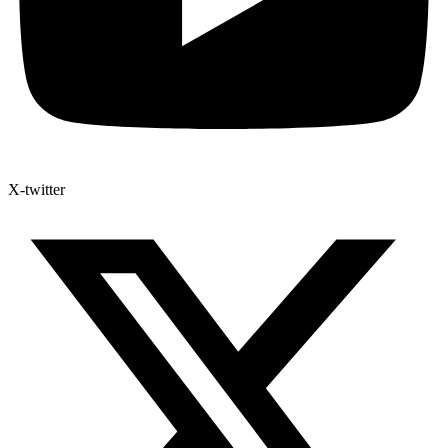
X-twitter