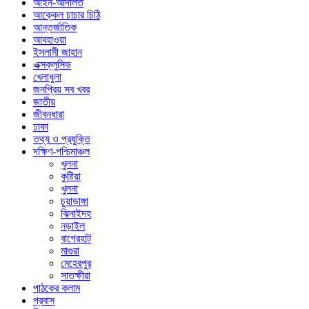
আইন-আদালত
আক্কেল চাচার চিঠি
আন্তর্জাতিক
আবহাওয়া
ইসলামী জাহান
এক্সক্লুসিভ
খেলাধুলা
জনপ্রিয় সব খবর
জাতীয়
জীবনধারা
ঢাকা
তথ্য ও প্রযুক্তি
দক্ষিণ-পশ্চিমাঞ্চল
খুলনা
কুষ্টিয়া
খুলনা
চুয়াডাঙ্গা
ঝিনাইদহ
নড়াইল
বাগেরহাট
মাগুরা
মেহেরপুর
সাতক্ষীরা
পাঠকের কলাম
প্রবাস