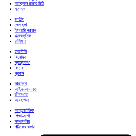
আক্কেল চাচার চিঠি
France – gestion du compte et principes du jeu
মতামত
responsable
,
1win casino and sportsbook in India
,
জাতীয়
খেলাধুলা
Onlayn Kazino Pin Up Azərbaycanda – Giriş və
ইসলামী জাহান
এক্সক্লুসিভ
Oynama
,
Lemon Casino – Kasyno Online Oficjalna
রাশিফল
রাজনীতি
Strona
,
Lemon Casino Online – oficjalna strona pl
বিনোদন
স্বাস্থ্যকথা
(+155 fs)
,
Guía Rápida de Seven Casino Quick‑Play:
ফিচার
প্রবাস
Domina las Sesiones Cortas y de Alta‑Intensidad
,
সারাদেশ
আইন-আদালত
Roobet Casino: High‑Intensity Crypto Gaming for
জীবনধারা
আবহাওয়া
Quick Wins
,
Retro Bet Casino: Quick‑Fire Slots and
আন্তর্জাতিক
Instant Wins for the Fast‑Paced Player
,
শিক্ষা-বার্তা
সম্পাদকীয়
পাঠকের কলাম