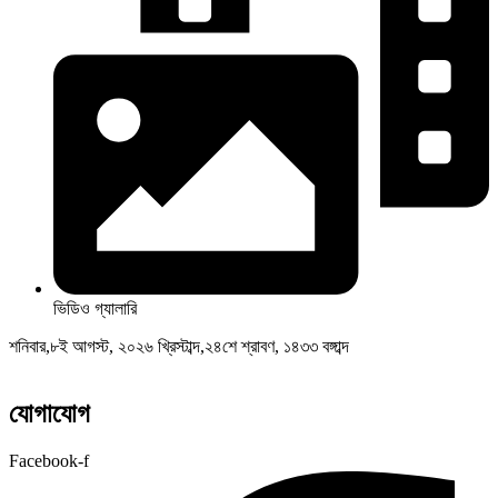
ভিডিও গ্যালারি
শনিবার,৮ই আগস্ট, ২০২৬ খ্রিস্টাব্দ,২৪শে শ্রাবণ, ১৪৩৩ বঙ্গাব্দ
যোগাযোগ
Facebook-f