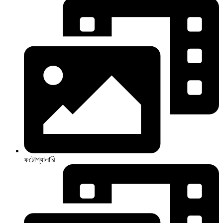
ফটোগ্যালারি