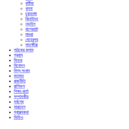
কুষ্টিয়া
খুলনা
চুয়াডাঙ্গা
ঝিনাইদহ
নড়াইল
বাগেরহাট
মাগুরা
মেহেরপুর
সাতক্ষীরা
পাঠকের কলাম
প্রবাস
ফিচার
বিনোদন
বিশ্ব সংবাদ
মতামত
রাজনীতি
রাশিফল
শিক্ষা-বার্তা
সম্পাদকীয়
সর্বশেষ
সারাদেশ
স্বাস্থ্যকথা
ভিডিও