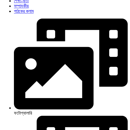
শিক্ষা-বার্তা
সম্পাদকীয়
পাঠকের কলাম
ফটোগ্যালারি