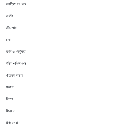
জনপ্রিয় সব খবর
জাতীয়
জীবনধারা
ঢাকা
তথ্য ও প্রযুক্তি
দক্ষিণ-পশ্চিমাঞ্চল
পাঠকের কলাম
প্রবাস
ফিচার
বিনোদন
বিশ্ব সংবাদ