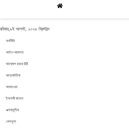
রবিবার,৯ই আগস্ট, ২০২৬ খ্রিস্টাব্দ
অর্থনীতি
আইন-আদালত
আক্কেল চাচার চিঠি
আন্তর্জাতিক
আবহাওয়া
ইসলামী জাহান
এক্সক্লুসিভ
খেলাধুলা