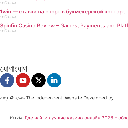
আগস্ট ৯, ২০২৬
1win — ставки на спорт в букмекерской конторе
আগস্ট ৯, ২০২৬
Spinfin Casino Review – Games, Payments and Platf
আগস্ট ৯, ২০২৬
যোগাযোগ
স্বত্ব © ২০২৬ The Independent, Website Developed by
Obay
শিরোনাম
Где найти лучшие казино онлайн 2026 – обз