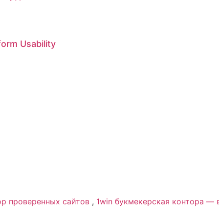
orm Usability
edCommunicationIt
ор проверенных сайтов
,
1win букмекерская контора — 