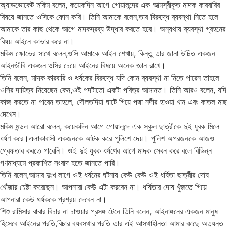
অ্যাডভোকেট মকিম বলেন, কয়েকদিন আগে গোয়ালন্দের এক আত্মস্বীকৃত মাদক কারবারির
বিষয়ে জানতে ওসিকে ফোন করি। তিনি আমাকে বলেন,তার বিরুদ্ধে ব্যবস্থা নিতে হলে
আমাকে তার কাছ থেকে আগে মাদকদ্রব্য উদ্ধার করতে হবে। অন্যথায় ব্যবস্থা গ্রহনের
বিষয় আইনে কাভার করে না।
মকিম ক্ষোভের সাথে বলেন,ওসি আমাকে আইন শেখায়, কিন্তু তার জানা উচিত একজন
আইনজীবি একজন ওসির চেয়ে আইনের বিষয়ে অনেক জ্ঞান রাখে।
তিনি বলেন, মাদক কারবারি ও ধর্ষকের বিরুদ্ধে যদি কোন ব্যবস্থা না নিতে পারেন তাহলে
ওসির দায়িত্ব নিয়েছেন কেন,ওই পদটাতো একটা পবিত্র আমানত। তিনি আরও বলেন, যদি
কাজ করতে না পারেন তাহলে, দৌলতদিয়া ঘাটে গিয়ে পদ্মা নদীর হাওয়া খান এবং কাতল মাছ
দেখেন।
মকিম মন্ডল আরো বলেন, কয়েকদিন আগে গোয়ালন্দে এক স্কুল ছাত্রীকে দুই যুবক মিলে
ধর্ষণ করে।এলাকাবাসী একজনকে আটক করে পুলিশে দেয়। পুলিশ অপরজনকে আজও
গ্রেফতার করতে পারেনি। ওই দুই যুবক ধর্ষণের আগে মাদক সেবন করে বলে বিভিন্ন
গণমাধ্যমে প্রকাশিত সংবাদ হতে জানতে পারি।
তিনি বলেন,আমার দুঃখ লাগে ওই ধর্ষনের ঘটনায় কেউ কেউ ওই ধর্ষিতা ছাত্রীর দোষ
খোঁজার চেষ্টা করেছেন। আপনারা কেউ এটা করবেন না। ধর্ষিতার দোষ খুঁজতে গিয়ে
আপনারা কেউ ধর্ষককে প্রশ্রয় দেবেন না।
শিশু রামিসার বাবার বিচার না চাওয়ার প্রসঙ্গ টেনে তিনি বলেন, আইনাঙ্গনের একজন মানুষ
হিসেবে আইনের প্রতি,বিচার ব্যবস্থার প্রতি তার এই আস্থাহীনতা আমার কাছে অত্যন্ত