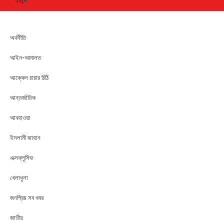
অর্থনীতি
আইন-আদালত
আক্কেল চাচার চিঠি
আন্তর্জাতিক
আবহাওয়া
ইসলামী জাহান
এক্সক্লুসিভ
খেলাধুলা
জনপ্রিয় সব খবর
জাতীয়