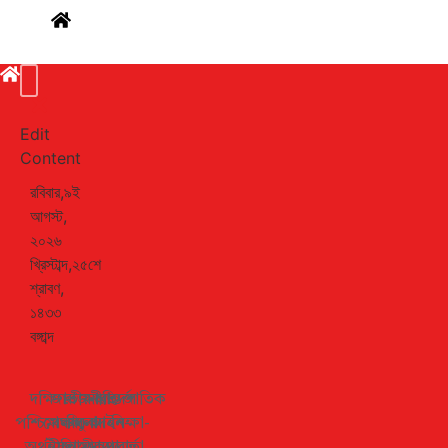
Edit
Content
রবিবার,৯ই
আগস্ট,
২০২৬
খ্রিস্টাব্দ,২৫শে
শ্রাবণ,
১৪৩৩
বঙ্গাব্দ
দক্ষিণ-
জাতীয়
রাজনীতি
সারাদেশ
আন্তর্জাতিক
পশ্চিমাঞ্চল
খেলাধুলা
বিনোদন
আইন-
শিক্ষা-
অর্থনীতি
ইসলামী
স্বাস্থ্যকথা
আদালত
বার্তা