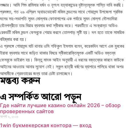
লজ্জার। আমি শিশু রামিসার ধর্ষন ও নৃশংস হত্যাকান্ডের দৃষ্টান্তমূলক শাস্তি দাবি করছি।
প্রসঙ্গত, গত ২৬ এপ্রিল অ্যাডভোকেট মকিম মন্ডলের সাথে গোয়ালন্দ উপজেলা শ্রমিক
দলের সহ-সভাপতি সুমন মোল্লার ফোনালাপের এক পর্যায়ে সুমন মোল্লা দৌলতদিয়া
যৌনপল্রীতে তার বিয়ার ব্যবসার কথা স্বীকার করে। পরবর্তীতে এ সংক্রান্ত অডিও
রেকর্ডটি মকিম মন্ডল ফেসবুকে শেয়ার করলে তোলপাড় সৃষ্টি হয়। দল হতে তাকে সাময়িক
বহিষ্কার করা হয়।
এ প্রসঙ্গে গোয়ালন্দ ঘাট থানার ওসি শফিকুল ইসলাম বলেন, কয়েকদিন আগে এক যুবকের
ইয়াবা ব্যবসার সাথে জড়িত থাকার বিষয়ে স্বীকারোক্তিমূলক একটি অডিও বক্তব্য
ফেসবুকে ভাইরাল হয়। কিন্তু মাদক আইন অনুযায়ী এ ধরনের বক্তব্যের কারনে কাউকে
আইনের আওতায় আনার সুযোগ নেই। স্কুল ছাত্রী ধর্ষণের ব্যাপারে পালিয়ে থাকা অপর
আসামীকে গ্রেফতারের জন্য তারা চেষ্টা চালাচ্ছেন।
মন্তব্য করুন
এ সম্পর্কিত আরো পড়ুন
Где найти лучшие казино онлайн 2026 – обзор
проверенных сайтов
আগস্ট ৯, ২০২৬
1win букмекерская контора — вход