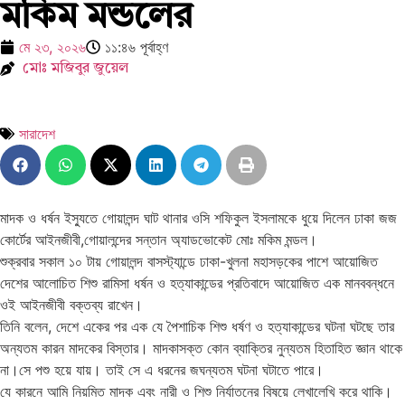
মকিম মন্ডলের
মে ২৩, ২০২৬
১১:৪৬ পূর্বাহ্ণ
মোঃ মজিবুর জুয়েল
সারাদেশ
মাদক ও ধর্ষন ইস্যুতে গোয়ালন্দ ঘাট থানার ওসি শফিকুল ইসলামকে ধুয়ে দিলেন ঢাকা জজ
কোর্টের আইনজীবী,গোয়ালন্দের সন্তান অ্যাডভোকেট মোঃ মকিম মন্ডল।
শুক্রবার সকাল ১০ টায় গোয়ালন্দ বাসস্ট্যান্ডে ঢাকা-খুলনা মহাসড়কের পাশে আয়োজিত
দেশের আলোচিত শিশু রামিসা ধর্ষন ও হত্যাকান্ডের প্রতিবাদে আয়োজিত এক মানববন্ধনে
ওই আইনজীবী বক্তব্য রাখেন।
তিনি বলেন, দেশে একের পর এক যে পৈশাচিক শিশু ধর্ষণ ও হত্যাকান্ডের ঘটনা ঘটছে তার
অন্যতম কারন মাদকের বিস্তার। মাদকাসক্ত কোন ব্যাক্তির নুন্যতম হিতাহিত জ্ঞান থাকে
না।সে পশু হয়ে যায়। তাই সে এ ধরনের জঘন্যতম ঘটনা ঘটাতে পারে।
যে কারনে আমি নিয়মিত মাদক এবং নারী ও শিশু নির্যাতনের বিষয়ে লেখালেখি করে থাকি।