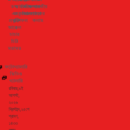
তথ্য
জাহান
ফিচার
জীবনধারা
সম্পাদকীয়
এক্সক্লুসিভ
ও
প্রবাস
আবহাওয়া
পাঠকের
প্রযুক্তি
রাশিফল
কলাম
আক্কেল
চাচার
চিঠি
মতামত
ফটোগ্যালারি
ভিডিও
গ্যালারি
রবিবার,৯ই
আগস্ট,
২০২৬
খ্রিস্টাব্দ,২৫শে
শ্রাবণ,
১৪৩৩
বঙ্গাব্দ