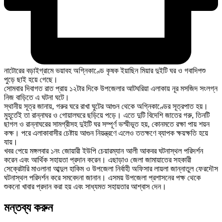
নাটোরের বড়াইগ্রামে ভয়াবহ অগ্নিকাণ্ডে কৃষক ইয়াছিন মিয়ার দুইটি ঘর ও গবাদিপশু
পুড়ে ছাই হয়ে গেছে।
সোমবার দিবাগত রাত প্রায় ১২টার দিকে উপজেলার আটঘরিয়া এলাকায় নূর মসজিদ সংলগ্ন
নিজ বাড়িতে এ ঘটনা ঘটে।
স্থানীয় সূত্র জানায়, গরুর ঘরে রাখা ঘুটের আগুন থেকে অগ্নিকাণ্ডের সূত্রপাত হয়।
মুহূর্তেই তা রান্নাঘর ও গোয়ালঘরে ছড়িয়ে পড়ে। এতে দুটি বিদেশি জাতের গরু, তিনটি
ছাগল ও রান্নাঘরের সামগ্রীসহ দুইটি ঘর সম্পূর্ণ ভস্মীভূত হয়, কোনমতে রক্ষা পায় শয়ন
কক্ষ। পরে এলাকাবাসীর চেষ্টায় আগুন নিয়ন্ত্রণে এলেও ততক্ষণে ব্যাপক ক্ষয়ক্ষতি হয়ে
যায়।
খবর পেয়ে মঙ্গলবার ১নং জোয়ারী ইউপি চেয়ারম্যান আলী আকবর ঘটনাস্থল পরিদর্শন
করেন এবং আর্থিক সহায়তা প্রদান করেন। এছাড়াও জেলা জামায়াতের সহকারী
সেক্রেটারি মাওলানা আব্দুল হাকিম ও উপজেলা নির্বাহী অফিসার লায়লা জান্নাতুল ফেরদৌস
ঘটনাস্থল পরিদর্শন করে সমবেদনা জানান। এসময় উপজেলা প্রশাসনের পক্ষ থেকে
শুকনো খাবার প্রদান করা হয় এবং সাধ্যমত সহায়তার আশ্বাস দেন।
মন্তব্য করুন