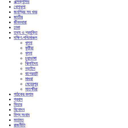
এক্সক্লুসিভ
খেলাধুলা
জনপ্রিয় সব খবর
জাতীয়
জীবনধারা
ঢাকা
তথ্য ও প্রযুক্তি
দক্ষিণ-পশ্চিমাঞ্চল
খুলনা
কুষ্টিয়া
খুলনা
চুয়াডাঙ্গা
ঝিনাইদহ
নড়াইল
বাগেরহাট
মাগুরা
মেহেরপুর
সাতক্ষীরা
পাঠকের কলাম
প্রবাস
ফিচার
বিনোদন
বিশ্ব সংবাদ
মতামত
রাজনীতি