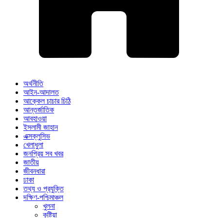
অর্থনীতি
আইন-আদালত
আক্কেল চাচার চিঠি
আন্তর্জাতিক
আবহাওয়া
ইসলামী জাহান
এক্সক্লুসিভ
খেলাধুলা
জনপ্রিয় সব খবর
জাতীয়
জীবনধারা
ঢাকা
তথ্য ও প্রযুক্তি
দক্ষিণ-পশ্চিমাঞ্চল
খুলনা
কুষ্টিয়া