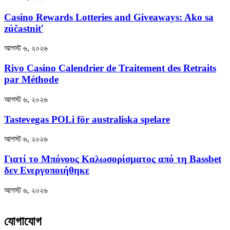
Casino Rewards Lotteries and Giveaways: Ako sa
zúčastniť
আগস্ট ৬, ২০২৬
Rivo Casino Calendrier de Traitement des Retraits
par Méthode
আগস্ট ৬, ২০২৬
Tastevegas POLi för australiska spelare
আগস্ট ৬, ২০২৬
Γιατί το Μπόνους Καλωσορίσματος από τη Bassbet
δεν Ενεργοποιήθηκε
আগস্ট ৬, ২০২৬
যোগাযোগ