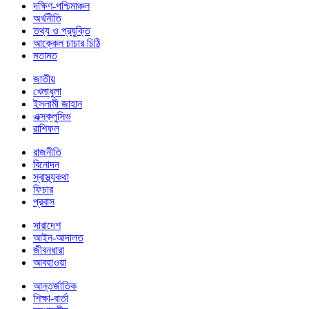
দক্ষিণ-পশ্চিমাঞ্চল
অর্থনীতি
তথ্য ও প্রযুক্তি
আক্কেল চাচার চিঠি
মতামত
জাতীয়
খেলাধুলা
ইসলামী জাহান
এক্সক্লুসিভ
রাশিফল
রাজনীতি
বিনোদন
স্বাস্থ্যকথা
ফিচার
প্রবাস
সারাদেশ
আইন-আদালত
জীবনধারা
আবহাওয়া
আন্তর্জাতিক
শিক্ষা-বার্তা