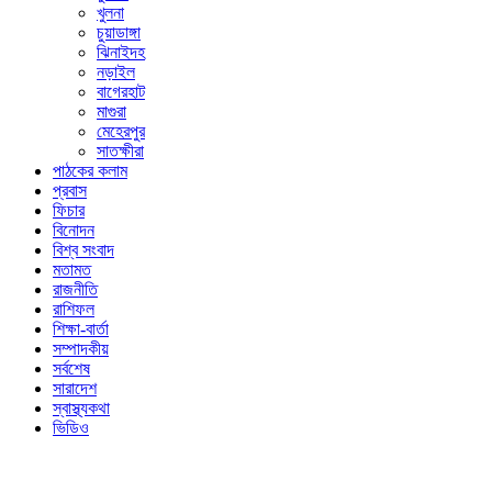
খুলনা
চুয়াডাঙ্গা
ঝিনাইদহ
নড়াইল
বাগেরহাট
মাগুরা
মেহেরপুর
সাতক্ষীরা
পাঠকের কলাম
প্রবাস
ফিচার
বিনোদন
বিশ্ব সংবাদ
মতামত
রাজনীতি
রাশিফল
শিক্ষা-বার্তা
সম্পাদকীয়
সর্বশেষ
সারাদেশ
স্বাস্থ্যকথা
ভিডিও