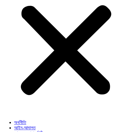
অর্থনীতি
আইন-আদালত