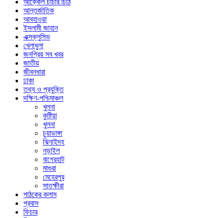
আক্কেল চাচার চিঠি
আন্তর্জাতিক
আবহাওয়া
ইসলামী জাহান
এক্সক্লুসিভ
খেলাধুলা
জনপ্রিয় সব খবর
জাতীয়
জীবনধারা
ঢাকা
তথ্য ও প্রযুক্তি
দক্ষিণ-পশ্চিমাঞ্চল
খুলনা
কুষ্টিয়া
খুলনা
চুয়াডাঙ্গা
ঝিনাইদহ
নড়াইল
বাগেরহাট
মাগুরা
মেহেরপুর
সাতক্ষীরা
পাঠকের কলাম
প্রবাস
ফিচার