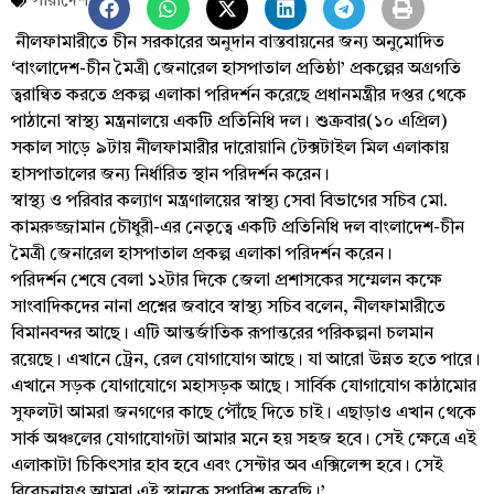
সারাদেশ
নীলফামারীতে চীন সরকারের অনুদান বাস্তবায়নের জন্য অনুমোদিত
‘বাংলাদেশ-চীন মৈত্রী জেনারেল হাসপাতাল প্রতিষ্ঠা’ প্রকল্পের অগ্রগতি
ত্বরান্বিত করতে প্রকল্প এলাকা পরিদর্শন করেছে প্রধানমন্ত্রীর দপ্তর থেকে
পাঠানো স্বাস্থ্য মন্ত্রনালয়ে একটি প্রতিনিধি দল। শুক্রবার(১০ এপ্রিল)
সকাল সাড়ে ৯টায় নীলফামারীর দারোয়ানি টেক্সটাইল মিল এলাকায়
হাসপাতালের জন্য নির্ধারিত স্থান পরিদর্শন করেন।
স্বাস্থ্য ও পরিবার কল্যাণ মন্ত্রণালয়ের স্বাস্থ্য সেবা বিভাগের সচিব মো.
কামরুজ্জামান চৌধুরী-এর নেতৃত্বে একটি প্রতিনিধি দল বাংলাদেশ-চীন
মৈত্রী জেনারেল হাসপাতাল প্রকল্প এলাকা পরিদর্শন করেন।
পরিদর্শন শেষে বেলা ১২টার দিকে জেলা প্রশাসকের সম্মেলন কক্ষে
সাংবাদিকদের নানা প্রশ্নের জবাবে স্বাস্থ্য সচিব বলেন, নীলফামারীতে
বিমানবন্দর আছে। এটি আন্তর্জাতিক রূপান্তরের পরিকল্পনা চলমান
রয়েছে। এখানে ট্রেন, রেল যোগাযোগ আছে। যা আরো উন্নত হতে পারে।
এখানে সড়ক যোগাযোগে মহাসড়ক আছে। সার্বিক যোগাযোগ কাঠামোর
সুফলটা আমরা জনগণের কাছে পৌঁছে দিতে চাই। এছাড়াও এখান থেকে
সার্ক অঞ্চলের যোগাযোগটা আমার মনে হয় সহজ হবে। সেই ক্ষেত্রে এই
এলাকাটা চিকিৎসার হাব হবে এবং সেন্টার অব এক্সিলেন্স হবে। সেই
বিবেচনায়ও আমরা এই স্থানকে সুপারিশ করেছি।’