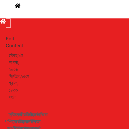
Edit
Content
রবিবার,৯ই
আগস্ট,
২০২৬
খ্রিস্টাব্দ,২৫শে
শ্রাবণ,
১৪৩৩
বঙ্গাব্দ
দক্ষিণ-
জাতীয়
রাজনীতি
সারাদেশ
আন্তর্জাতিক
পশ্চিমাঞ্চল
খেলাধুলা
বিনোদন
আইন-
শিক্ষা-
অর্থনীতি
ইসলামী
স্বাস্থ্যকথা
আদালত
বার্তা