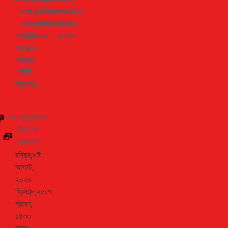
তথ্য
জাহান
ফিচার
জীবনধারা
সম্পাদকীয়
এক্সক্লুসিভ
ও
প্রবাস
আবহাওয়া
পাঠকের
প্রযুক্তি
রাশিফল
কলাম
আক্কেল
চাচার
চিঠি
মতামত
ফটোগ্যালারি
ভিডিও
গ্যালারি
রবিবার,৯ই
আগস্ট,
২০২৬
খ্রিস্টাব্দ,২৫শে
শ্রাবণ,
১৪৩৩
বঙ্গাব্দ