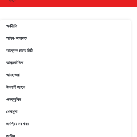
অর্থনীতি
আইন-আদালত
আক্কেল চাচার চিঠি
আন্তর্জাতিক
আবহাওয়া
ইসলামী জাহান
এক্সক্লুসিভ
খেলাধুলা
জনপ্রিয় সব খবর
জাতীয়