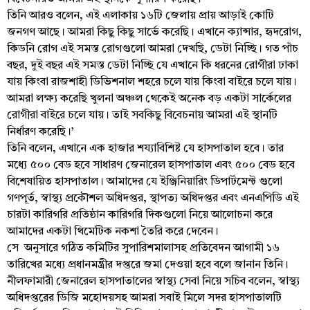
তিনি আরও বলেন, এই এলাকায় ১৬টি জেলায় প্রায় আড়াই কোটি
জনগণ আছে। আমরা কিছু কিছু সার্ভে করেছি। এখানে ক্যান্সার, হৃদরোগ,
কিডনি রোগ এই সমস্ত রোগগুলো আমরা দেখছি, ডেটা নিচ্ছি। গত পাঁচ
বছর, দুই বছর এই সমস্ত ডেটা নিচ্ছি যে এখানে কি ধরনের রোগীরা ঢাকা
যায় কিংবা রাজশাহী ডিভিশনাল শহরে চলে যায় কিংবা বাইরে চলে যায়।
আমরা লক্ষ্য করেছি খুলনা অঞ্চল থেকেই অনেক বড় একটা সার্কেলের
রোগীরা বাইরে চলে যায়। তাই সবকিছু বিবেচনায় আমরা এই স্থানটি
নির্ধারণ করেছি।’
তিনি বলেন, এখানে এক হাজার শয্যাবিশিষ্ট যে হাসপাতাল হবে। তার
মধ্যে ৫০০ বেড হবে সাধারণ জেনারেল হাসপাতাল এবং ৫০০ বেড হবে
বিশেষায়িত হাসপাতাল। আমাদের যে ইঞ্জিনিয়ারিং ডিপার্টমেন্ট গুলো
গণপূর্ত, স্বাস্থ্য প্রকৌশল অধিদপ্তর, স্থাপত্য অধিদপ্তর এবং এনএপিডি এই
চারটা কারিগরি প্রতিষ্ঠান কারিগরি দিকগুলো নিয়ে আলোচনা করে
আমাদের একটা থিমেটিক নকশা তৈরি করে দেবেন।
সে অনুসারে গঠিত কমিটির সুপারিশমালাসহ প্রতিবেদন আগামী ১৬
তারিখের মধ্যে প্রধানমন্ত্রীর দপ্তরে জমা দেওয়া হবে বলে জানান তিনি।
নীলফামারী জেনারেল হাসপাতালের স্বাস্থ্য সেবা নিয়ে সচিব বলেন, স্বাস্থ্য
অধিদপ্তরের ডিজি মহোদয়সহ আমরা সবাই মিলে সদর হাসপাতালটি