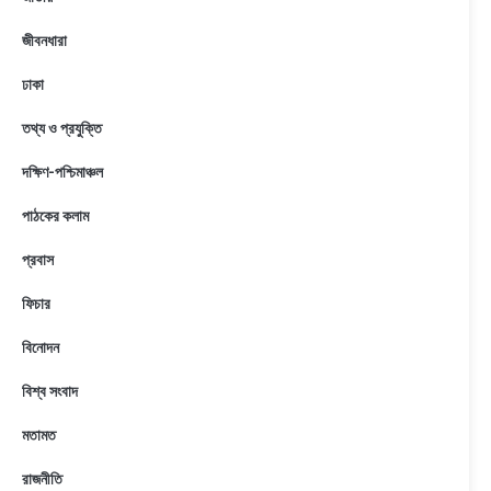
জীবনধারা
ঢাকা
তথ্য ও প্রযুক্তি
দক্ষিণ-পশ্চিমাঞ্চল
পাঠকের কলাম
প্রবাস
ফিচার
বিনোদন
বিশ্ব সংবাদ
মতামত
রাজনীতি