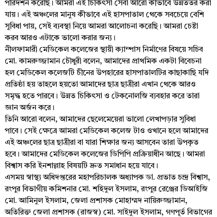
পরিদর্শন করেছি। আমরা এই চিকিৎসা সেবা আরো কীভাবে উন্নততর করা
যায়। এই অঞ্চলের মানুষ কীভাবে এই হাসপাতাল থেকে সবচেয়ে বেশি
সুবিধা পায়, সেই ব্যবস্থা নিয়ে আমরা আলোচনা করেছি। আমরা চেষ্টা
করব আরও এটাকে ভালো করার জন্য।
নীলফামারী মেডিকেল কলেজের স্থায়ী ক্যাম্পাস নির্মাণের বিষয়ে সচিব
মো. কামরুজ্জামান চৌধুরী বলেন, আমাদের প্রাথমিক একটা বিবেচনা
হল মেডিকেল কলেজটি চীনের উপহারের হাসপাতালটির কাছাকাছি যদি
প্রতিষ্ঠা হয় তাহলে হয়তো আমাদের ছাত্র ছাত্রীরা এখান থেকে আরও
সমৃদ্ধ হতে পারবে। উন্নত চিকিৎসা ও টেকনোলজি ব্যবহার করে তারা
জ্ঞান অর্জন করে।
তিনি আরো বলেন, আমাদের ছেলেমেয়েরা ভালো লেখাপড়ার সুবিধা
পাবে। সেই ক্ষেত্রে আমরা মেডিকেল কলেজ টাও ওখানে হলে আমাদের
এই অঞ্চলের ছাত্র ছাত্রীরা বা যারা শিক্ষার জন্য আসবেন তারা উপকৃত
হবে। আমাদের মেডিকেল কলেজের ডিপিপি প্রক্রিয়াধীন আছে। আমরা
বিশ্বাস করি ইনশাল্লাহ বিষয়টি দ্রুত সমাধান হয়ে যাবে।
এসময় স্বাস্থ্য অধিদপ্তরের মহাপরিচালক অধ্যাপক ডা. প্রভাত চন্দ্র বিশ্বাস,
রংপুর বিভাগীয় কমিশনার মো. শহিদুল ইসলাম, রংপুর রেঞ্জের ডিআইজি
মো. আমিনুল ইসলাম, জেলা প্রশাসক মোহাম্মদ নায়িরুজ্জামান,
অতিরিক্ত জেলা প্রশাসক (রাজস্ব) মো. সাইদুল ইসলাম, গণপূর্ত বিভাগের