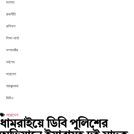
মতামত
রাজনীতি
রাশিফল
শিক্ষা-বার্তা
সম্পাদকীয়
সর্বশেষ
সারাদেশ
স্বাস্থ্যকথা
ভিডিও
সারাদেশ
ধামরাইয়ে ডিবি পুলিশের